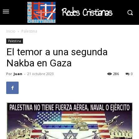
Redes Cristianas
Inicio
Palestina
Palestina
El temor a una segunda
Nakba en Gaza
Por
Juan
-
21 octubre 2023
286
0