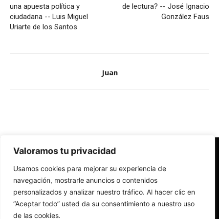
una apuesta política y
de lectura? -- José Ignacio
ciudadana -- Luis Miguel
González Faus
Uriarte de los Santos
Juan
Valoramos tu privacidad
Redes Cristianas
Usamos cookies para mejorar su experiencia de
Una mirada alternativa sobre la Iglesia católica y la sociedad
- Colectivos de Redes Cristianas
navegación, mostrarle anuncios o contenidos
personalizados y analizar nuestro tráfico. Al hacer clic en
“Aceptar todo” usted da su consentimiento a nuestro uso
de las cookies.