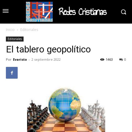
Redes Cristianas
Inicio
Editoriales
Editoriales
El tablero geopolítico
Por
Evaristo
-
2 septiembre 2022
1463
0