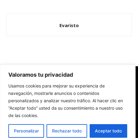
Evaristo
Valoramos tu privacidad
Redes Cristianas
Usamos cookies para mejorar su experiencia de
Una mirada alternativa sobre la Iglesia católica y la sociedad
- Colectivos de Redes Cristianas
navegación, mostrarle anuncios o contenidos
personalizados y analizar nuestro tráfico. Al hacer clic en
“Aceptar todo” usted da su consentimiento a nuestro uso
de las cookies.
Personalizar
Rechazar todo
Aceptar todo