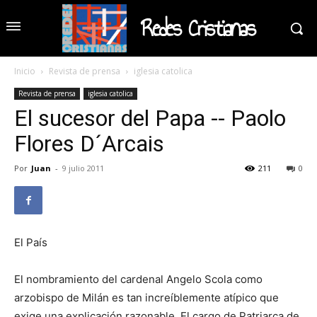
Redes Cristianas
Inicio
Revista de prensa
iglesia catolica
Revista de prensa
iglesia catolica
El sucesor del Papa -- Paolo
Flores D´Arcais
Por
Juan
-
9 julio 2011
211
0
El País
El nombramiento del cardenal Angelo Scola como
arzobispo de Milán es tan increíblemente atípico que
exige una explicación razonable. El cargo de Patriarca de