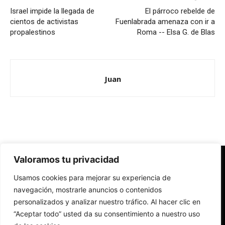
Israel impide la llegada de
El párroco rebelde de
cientos de activistas
Fuenlabrada amenaza con ir a
propalestinos
Roma -- Elsa G. de Blas
Juan
Valoramos tu privacidad
Redes Cristianas
Usamos cookies para mejorar su experiencia de
Una mirada alternativa sobre la Iglesia católica y la sociedad
- Colectivos de Redes Cristianas
navegación, mostrarle anuncios o contenidos
personalizados y analizar nuestro tráfico. Al hacer clic en
“Aceptar todo” usted da su consentimiento a nuestro uso