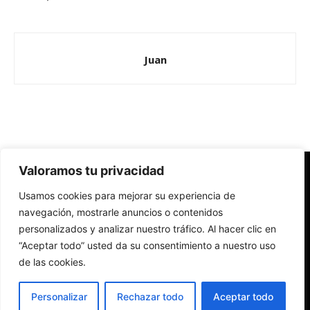
Juan
Valoramos tu privacidad
Redes Cristianas
Usamos cookies para mejorar su experiencia de
Una mirada alternativa sobre la Iglesia católica y la sociedad
- Colectivos de Redes Cristianas
navegación, mostrarle anuncios o contenidos
personalizados y analizar nuestro tráfico. Al hacer clic en
“Aceptar todo” usted da su consentimiento a nuestro uso
de las cookies.
Personalizar
Rechazar todo
Aceptar todo