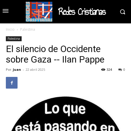
Redes Cristianas
Inicio
Palestina
Palestina
El silencio de Occidente
sobre Gaza -- Ilan Pappe
Por
Juan
-
22 abril 2025
324
0