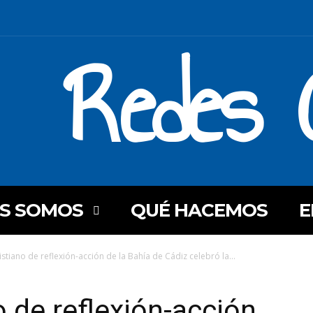
Redes C
ES SOMOS
QUÉ HACEMOS
E
istiano de reflexión-acción de la Bahía de Cádiz celebró la...
o de reflexión-acción