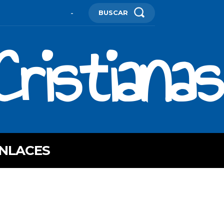
BUSCAR
-
ristianas
NLACES