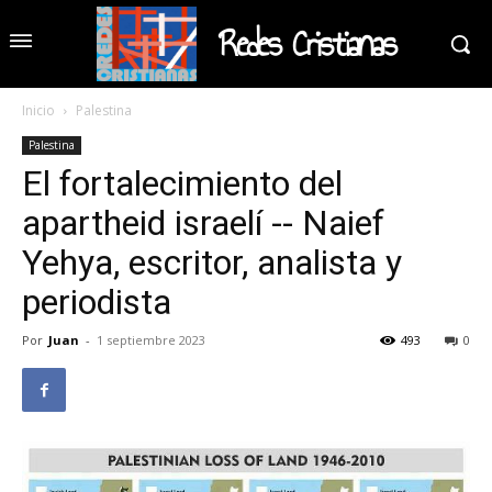
Redes Cristianas
Inicio
Palestina
Palestina
El fortalecimiento del
apartheid israelí -- Naief
Yehya, escritor, analista y
periodista
Por
Juan
-
1 septiembre 2023
493
0