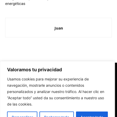
energéticas
Juan
Valoramos tu privacidad
Redes Cristianas
Usamos cookies para mejorar su experiencia de
Una mirada alternativa sobre la Iglesia católica y la sociedad
- Colectivos de Redes Cristianas
navegación, mostrarle anuncios o contenidos
personalizados y analizar nuestro tráfico. Al hacer clic en
“Aceptar todo” usted da su consentimiento a nuestro uso
de las cookies.