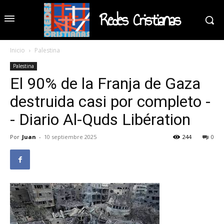
Redes Cristianas
Inicio
Palestina
Palestina
El 90% de la Franja de Gaza
destruida casi por completo -
- Diario Al-Quds Libération
Por
Juan
-
10 septiembre 2025
244
0