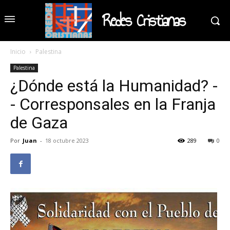
Redes Cristianas
Inicio
Palestina
Palestina
¿Dónde está la Humanidad? -
- Corresponsales en la Franja
de Gaza
Por
Juan
-
18 octubre 2023
289
0