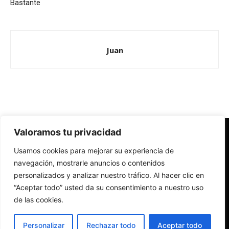
Bastante
Juan
Valoramos tu privacidad
Redes Cristianas
Usamos cookies para mejorar su experiencia de
Una mirada alternativa sobre la Iglesia católica y la sociedad
- Colectivos de Redes Cristianas
navegación, mostrarle anuncios o contenidos
personalizados y analizar nuestro tráfico. Al hacer clic en
“Aceptar todo” usted da su consentimiento a nuestro uso
de las cookies.
Personalizar
Rechazar todo
Aceptar todo