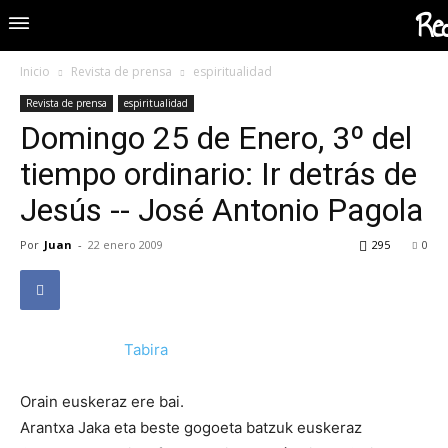
Red
Inicio
Revista de prensa
espiritualidad
Revista de prensa
espiritualidad
Domingo 25 de Enero, 3º del
tiempo ordinario: Ir detrás de
Jesús -- José Antonio Pagola
Por
Juan
-
22 enero 2009
295
0
Tabira
Orain euskeraz ere bai.
Arantxa Jaka eta beste gogoeta batzuk euskeraz