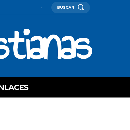
BUSCAR
-
stianas
NLACES