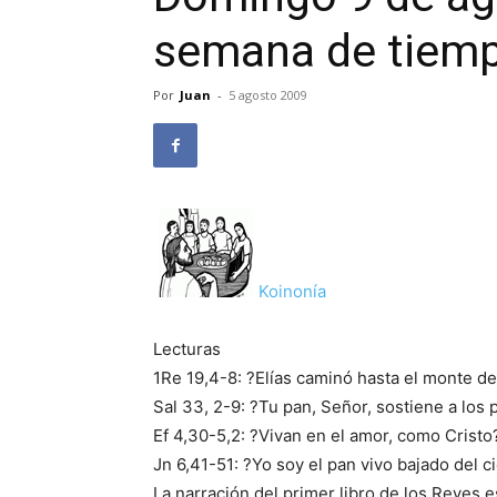
semana de tiempo
Por
Juan
-
5 agosto 2009
Koinonía
Lecturas
1Re 19,4-8: ?Elías caminó hasta el monte d
Sal 33, 2-9: ?Tu pan, Señor, sostiene a los
Ef 4,30-5,2: ?Vivan en el amor, como Cristo
Jn 6,41-51: ?Yo soy el pan vivo bajado del c
La narración del primer libro de los Reyes