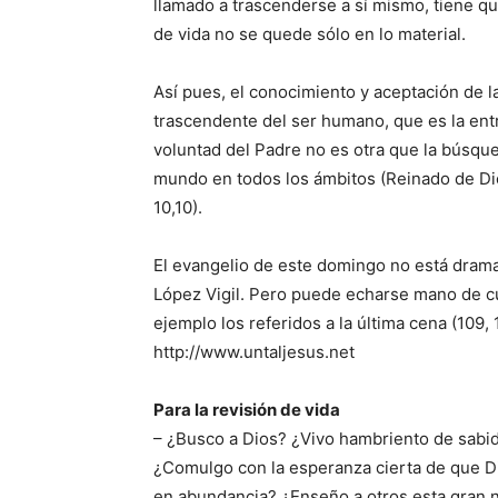
llamado a trascenderse a sí mismo, tiene q
de vida no se quede sólo en lo material.
Así pues, el conocimiento y aceptación de 
trascendente del ser humano, que es la entre
voluntad del Padre no es otra que la búsqued
mundo en todos los ámbitos (Reinado de Dio
10,10).
El evangelio de este domingo no está drama
López Vigil. Pero puede echarse mano de cua
ejemplo los referidos a la última cena (109
http://www.untaljesus.net
Para la revisión de vida
– ¿Busco a Dios? ¿Vivo hambriento de sabi
¿Comulgo con la esperanza cierta de que Di
en abundancia? ¿Enseño a otros esta gran n