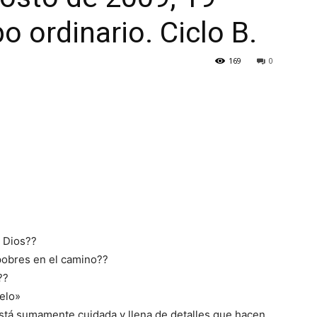
 ordinario. Ciclo B.
169
0
e Dios??
 pobres en el camino??
??
ielo»
 está sumamente cuidada y llena de detalles que hacen