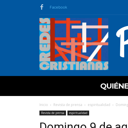
Facebook
QUIÉN
Inicio
Revista de prensa
espiritualidad
Domingo
Revista de prensa
espiritualidad
Domingo 9 de ag