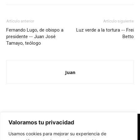
Artículo anterior
Artículo siguiente
Fernando Lugo, de obispo a
Luz verde a la tortura -- Frei
presidente -- Juan José
Betto
Tamayo, teólogo
Juan
Valoramos tu privacidad
Redes Cristianas
Usamos cookies para mejorar su experiencia de
Una mirada alternativa sobre la Iglesia católica y la sociedad
- Colectivos de Redes Cristianas