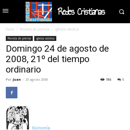
Redes Cristianas
Inicio
Revista de prensa
iglesia catolica
Revista de prensa
iglesia catolica
Domingo 24 de agosto de
2008, 21º del tiempo
ordinario
Por
Juan
-
20 agosto 2008
186
0
Koinonía