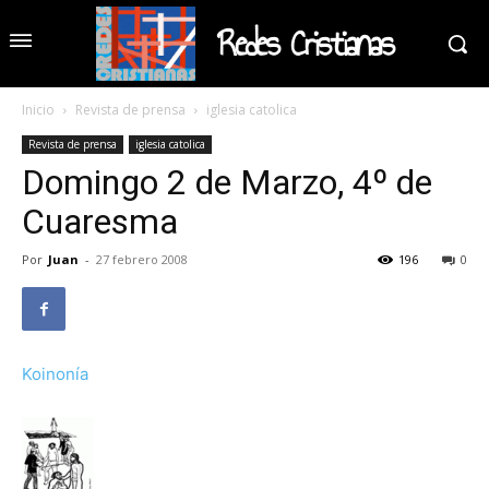
Redes Cristianas
Inicio
Revista de prensa
iglesia catolica
Revista de prensa
iglesia catolica
Domingo 2 de Marzo, 4º de
Cuaresma
Por
Juan
-
27 febrero 2008
196
0
Koinonía