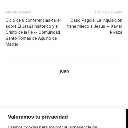
Artículo anterior
Artículo siguiente
Ciclo de 6 conferencias-taller
Caso Pagola: La Inquisición
sobre El Jesús histórico y el
tiene miedo a Jesús -- Xavier
Cristo de la Fe -- Comunidad
Pikaza
Santo Tomás de Aquino de
Madrid
Juan
Valoramos tu privacidad
Redes Cristianas
Usamos cookies para mejorar su experiencia de