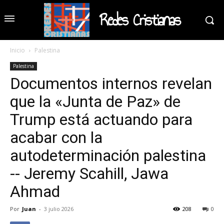
Redes Cristianas
Inicio
Palestina
Palestina
Documentos internos revelan
que la «Junta de Paz» de
Trump está actuando para
acabar con la
autodeterminación palestina
-- Jeremy Scahill, Jawa
Ahmad
Por
Juan
-
3 julio 2026
208
0