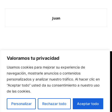
Juan
Valoramos tu privacidad
Redes Cristianas
Usamos cookies para mejorar su experiencia de
Una mirada alternativa sobre la Iglesia católica y la sociedad
- Colectivos de Redes Cristianas
navegación, mostrarle anuncios o contenidos
personalizados y analizar nuestro tráfico. Al hacer clic en
“Aceptar todo” usted da su consentimiento a nuestro uso
de las cookies.
Personalizar
Rechazar todo
Aceptar todo