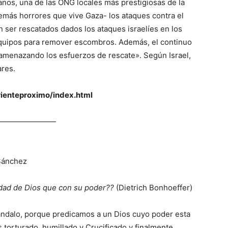
nos, una de las ONG locales más prestigiosas de la
demás horrores que vive Gaza- los ataques contra el
n ser rescatados dados los ataques israelíes en los
 equipos para remover escombros. Además, el continuo
amenazando los esfuerzos de rescate». Según Israel,
ares.
ienteproximo/index.html
————————
 Sánchez
lidad de Dios que con su poder??
(Dietrich Bonhoeffer)
ndalo, porque predicamos a un Dios cuyo poder esta
torturado, humillado y Crucificado y finalmente