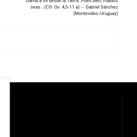
clama a mi desde la Tierra…Pues bien, maldito
seas… (Cfr. Gn. 4,5-11 a) -- Gabriel Sánchez
(Montevideo-Uruguay)
 la