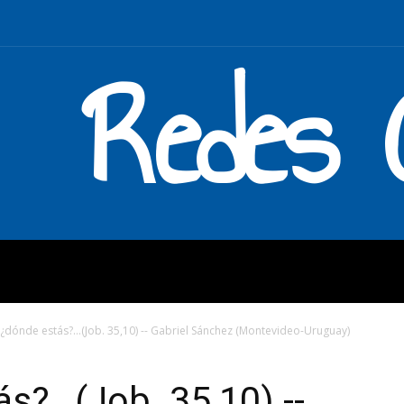
Redes C
MOS
QUÉ HACEMOS
ENLAC
 ¿dónde estás?…(Job. 35,10) -- Gabriel Sánchez (Montevideo-Uruguay)
ás?…(Job. 35,10) --