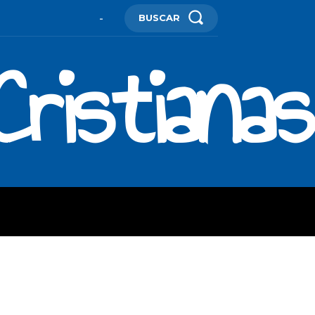
BUSCAR
-
ristianas
ES
MORE