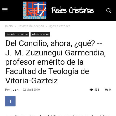
Redes Cristianas
Inicio
Revista de prensa
iglesia catolica
Revista de prensa
iglesia catolica
Del Concilio, ahora, ¿qué? --
J. M. Zuzunegui Garmendia,
profesor emérito de la
Facultad de Teología de
Vitoria-Gazteiz
Por
Juan
-
22 abril 2010
496
0