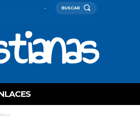
BUSCAR
-
stianas
NLACES
ia y...