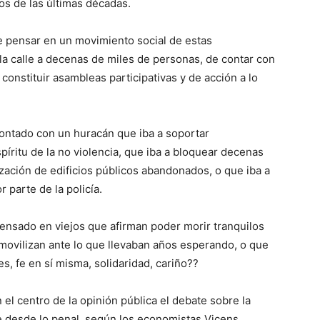
os de las últimas décadas.
e pensar en un movimiento social de estas
 la calle a decenas de miles de personas, de contar con
 constituir asambleas participativas y de acción a lo
ontado con un huracán que iba a soportar
íritu de la no violencia, que iba a bloquear decenas
ización de edificios públicos abandonados, o que iba a
r parte de la policía.
ensado en viejos que afirman poder morir tranquilos
 movilizan ante lo que llevaban años esperando, o que
es, fe en sí misma, solidaridad, cariño??
el centro de la opinión pública el debate sobre la
le desde lo penal, según los economistas Vicens