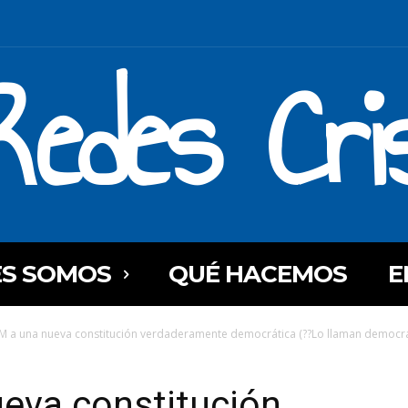
Redes Cri
ES SOMOS
QUÉ HACEMOS
E
M a una nueva constitución verdaderamente democrática (??Lo llaman democrac
eva constitución