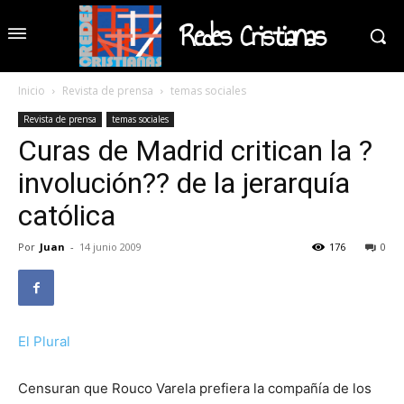
Redes Cristianas
Inicio
Revista de prensa
temas sociales
Revista de prensa
temas sociales
Curas de Madrid critican la ?
involución?? de la jerarquía
católica
Por
Juan
-
14 junio 2009
176
0
El Plural
Censuran que Rouco Varela prefiera la compañía de los