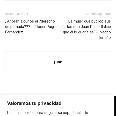
Artículo anterior
Artículo siguiente
¿Añoran algunos el ?derecho
La mujer que publicó sus
de pernada??? -- Roser Puig
cartas con Juan Pablo II dice
Fernández
que él lo quería así -- Nacho
Temiño
Juan
Valoramos tu privacidad
Redes Cristianas
Usamos cookies para mejorar su experiencia de
Una mirada alternativa sobre la Iglesia católica y la sociedad