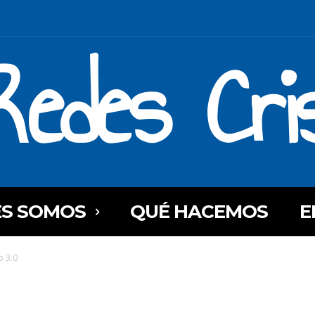
Redes Cri
ES SOMOS
QUÉ HACEMOS
E
o 3.0