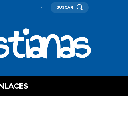
BUSCAR
-
stianas
NLACES