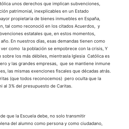
Católica unos derechos que implican subvenciones,
ción patrimonial, inexplicables en un Estado
a mayor propietaria de bienes inmuebles en España,
n, tal como reconoció en los citados Acuerdos, y
bvenciones estatales que, en estos momentos,
l año. En nuestros días, esas demandas tienen como
ver como la población se empobrece con la crisis, Y
 sobre los más débiles, mientrasla Iglesia Católica es
nciero y las grandes empresas, que se mantiene inmune
nes, las mismas exenciones fiscales que décadas atrás.
aritas (que todos reconocemos) pero oculta que la
 ni al 3% del presupuesto de Caritas.
e que la Escuela debe, no solo transmitir
n plena del alumno como persona y como ciudadano,