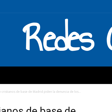
Redes C
MOS
QUÉ HACEMOS
ENLAC
y cristianos de base de Madrid piden la denuncia de los...
tianos de base de