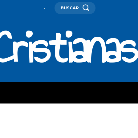
BUSCAR
-
ristianas
ES
MORE