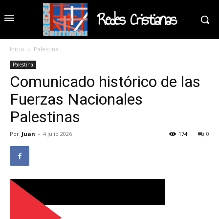
Redes Cristianas
Inicio
Palestina
Palestina
Comunicado histórico de las
Fuerzas Nacionales
Palestinas
Por
Juan
-
4 julio 2026
174
0