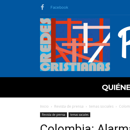
Facebook
QUIÉN
Inicio
Revista de prensa
temas sociales
Colomb
Revista de prensa
temas sociales
Colombia: Alarma