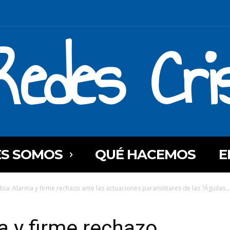
Redes Cri
ES SOMOS
QUÉ HACEMOS
E
ia: Alarma y firme rechazo ante las actuaciones paramilitares de las ?Águilas...
 y firme rechazo