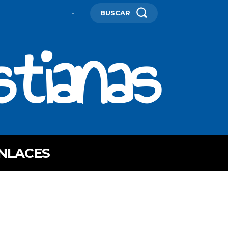
BUSCAR
-
stianas
NLACES