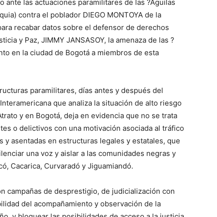
o ante las actuaciones paramilitares de las ?Águilas
oquia) contra el poblador DIEGO MONTOYA de la
para recabar datos sobre el defensor de derechos
sticia y Paz, JIMMY JANSASOY, la amenaza de las ?
nto en la ciudad de Bogotá a miembros de esta
ructuras paramilitares, días antes y después del
Interamericana que analiza la situación de alto riesgo
Atrato y en Bogotá, deja en evidencia que no se trata
s o delictivos con una motivación asociada al tráfico
s y asentadas en estructuras legales y estatales, que
lenciar una voz y aislar a las comunidades negras y
ó, Cacarica, Curvaradó y Jiguamiandó.
n campañas de desprestigio, de judicialización con
ibilidad del acompañamiento y observación de la
o, y bloquear las posibilidades de acceso a la justicia,