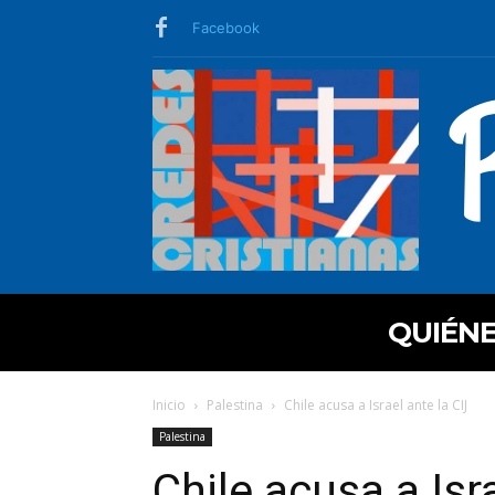
Facebook
QUIÉN
Inicio
Palestina
Chile acusa a Israel ante la CIJ
Palestina
Chile acusa a Isr