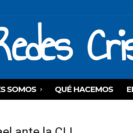
Redes Cri
ES SOMOS
QUÉ HACEMOS
E
ael ante la CIJ