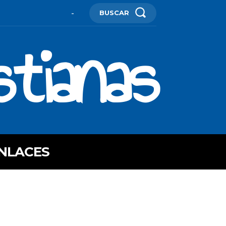
BUSCAR
-
stianas
NLACES