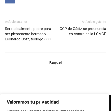
Artículo anterior
Artículo siguiente
Ser radicalmente pobre para
CCP de Cádiz se proununcia
ser plenamente hermano --
en contra de la LOMCE
Leonardo Boff, teólogo????
Raquel
Valoramos tu privacidad
Redes Cristianas
Usamos cookies para mejorar su experiencia de