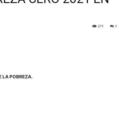
211
0
 LA POBREZA.