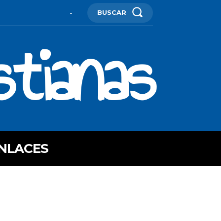
BUSCAR
-
stianas
NLACES