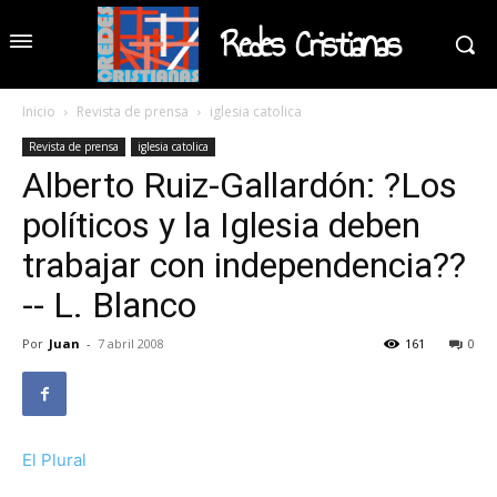
Redes Cristianas
Inicio
Revista de prensa
iglesia catolica
Revista de prensa
iglesia catolica
Alberto Ruiz-Gallardón: ?Los
políticos y la Iglesia deben
trabajar con independencia??
-- L. Blanco
Por
Juan
-
7 abril 2008
161
0
El Plural