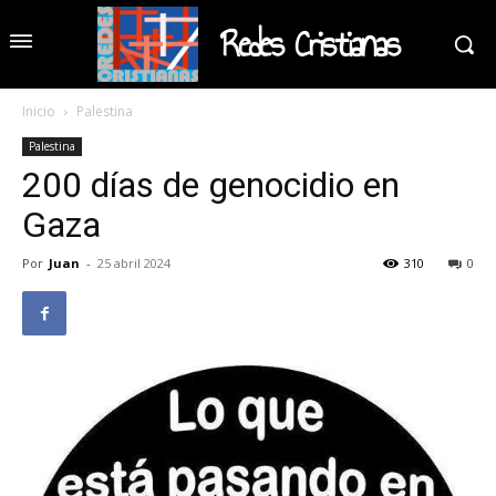
Redes Cristianas
Inicio
Palestina
Palestina
200 días de genocidio en
Gaza
Por
Juan
-
25 abril 2024
310
0