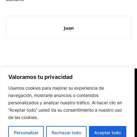
Juan
Valoramos tu privacidad
Redes Cristianas
Usamos cookies para mejorar su experiencia de
Una mirada alternativa sobre la Iglesia católica y la sociedad
- Colectivos de Redes Cristianas
navegación, mostrarle anuncios o contenidos
personalizados y analizar nuestro tráfico. Al hacer clic en
“Aceptar todo” usted da su consentimiento a nuestro uso
de las cookies.
Personalizar
Rechazar todo
Aceptar todo