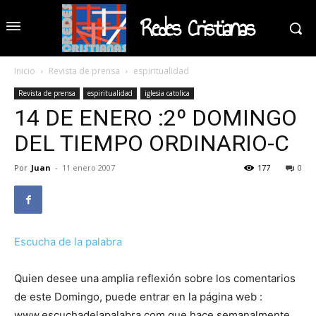
Redes Cristianas
Inicio
Revista de prensa
espiritualidad
Revista de prensa
espiritualidad
iglesia catolica
14 DE ENERO :2º DOMINGO
DEL TIEMPO ORDINARIO-C
Por
Juan
-
11 enero 2007
177
0
Escucha de la palabra
Quien desee una amplia reflexión sobre los comentarios
de este Domingo, puede entrar en la página web :
www.escuchadelapalabra.com que hace semanalmente