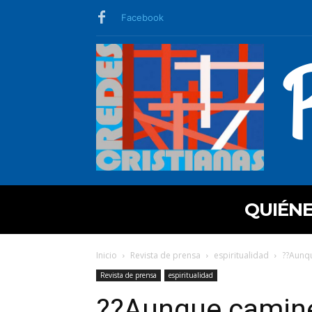
Facebook
QUIÉN
Inicio
Revista de prensa
espiritualidad
??Aunqu
Revista de prensa
espiritualidad
??Aunque camine 