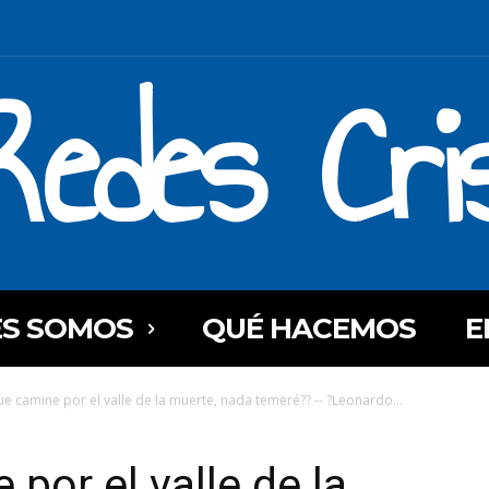
Redes Cri
ES SOMOS
QUÉ HACEMOS
E
e camine por el valle de la muerte, nada temeré?? -- ?Leonardo...
por el valle de la