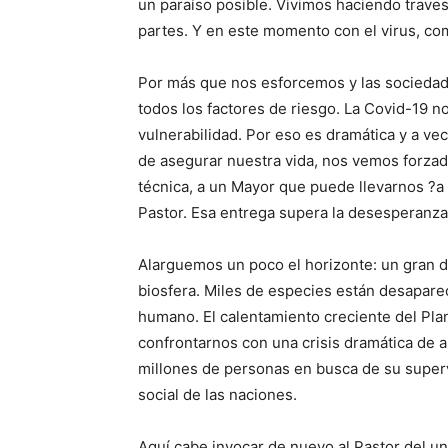
un paraíso posible. Vivimos haciendo trave
partes. Y en este momento con el virus, co
Por más que nos esforcemos y las sociedad
todos los factores de riesgo. La Covid-19 n
vulnerabilidad. Por eso es dramática y a vece
de asegurar nuestra vida, nos vemos forzado
técnica, a un Mayor que puede llevarnos ?a
Pastor. Esa entrega supera la desesperanza
Alarguemos un poco el horizonte: un gran dr
biosfera. Miles de especies están desaparec
humano. El calentamiento creciente del Pla
confrontarnos con una crisis dramática de 
millones de personas en busca de su supervi
social de las naciones.
Aquí cabe invocar de nuevo al Pastor del un