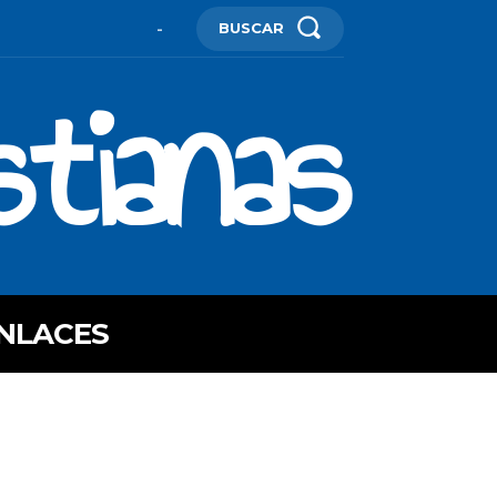
BUSCAR
-
stianas
NLACES