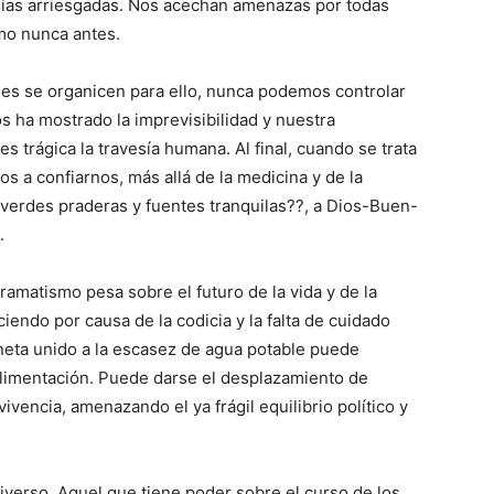
sías arriesgadas. Nos acechan amenazas por todas
mo nunca antes.
es se organicen para ello, nunca podemos controlar
os ha mostrado la imprevisibilidad y nuestra
s trágica la travesía humana. Al final, cuando se trata
s a confiarnos, más allá de la medicina y de la
 verdes praderas y fuentes tranquilas??, a Dios-Buen-
.
amatismo pesa sobre el futuro de la vida y de la
iendo por causa de la codicia y la falta de cuidado
neta unido a la escasez de agua potable puede
alimentación. Puede darse el desplazamiento de
vencia, amenazando el ya frágil equilibrio político y
iverso, Aquel que tiene poder sobre el curso de los