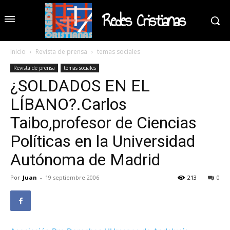
Redes Cristianas
Inicio
Revista de prensa
temas sociales
Revista de prensa
temas sociales
¿SOLDADOS EN EL
LÍBANO?.Carlos
Taibo,profesor de Ciencias
Políticas en la Universidad
Autónoma de Madrid
Por
Juan
-
19 septiembre 2006
213
0