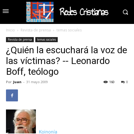
Redes Cristianas
Inicio
Revista de prensa
temas sociales
Revista de prensa
temas sociales
¿Quién la escuchará la voz de
las víctimas? -- Leonardo
Boff, teólogo
Por
Juan
-
31 mayo 2009
160
0
Koinonía