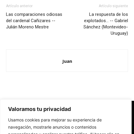
Artículo anterior
Artículo siguiente
Las comparaciones odiosas
La respuesta de los
del cardenal Cañizares --
explotados… -- Gabriel
Julián Moreno Mestre
Sánchez (Montevideo-
Uruguay)
Juan
Valoramos tu privacidad
Redes Cristianas
Usamos cookies para mejorar su experiencia de
Una mirada alternativa sobre la Iglesia católica y la sociedad
- Colectivos de Redes Cristianas
navegación, mostrarle anuncios o contenidos