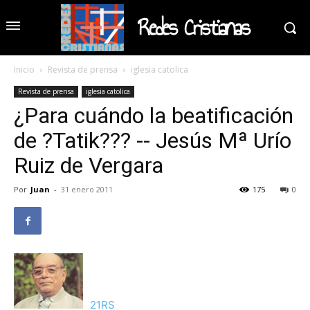
Redes Cristianas
Inicio
Revista de prensa
iglesia catolica
Revista de prensa
iglesia catolica
¿Para cuándo la beatificación
de ?Tatik??? -- Jesús Mª Urío
Ruiz de Vergara
Por
Juan
-
31 enero 2011
175
0
21RS