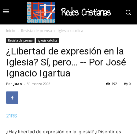
Redes Cristianas
Inicio
Revista de prensa
iglesia catolica
Revista de prensa
iglesia catolica
¿Libertad de expresión en la
Iglesia? Sí, pero… -- Por José
Ignacio Igartua
Por
Juan
-
31 marzo 2008
192
0
21RS
¿Hay libertad de expresión en la Iglesia? ¿Disentir es