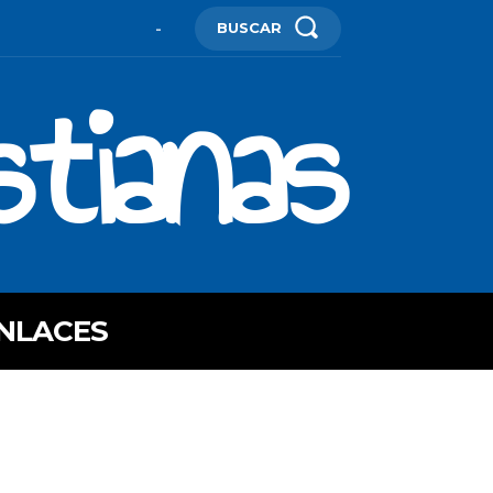
BUSCAR
-
stianas
NLACES