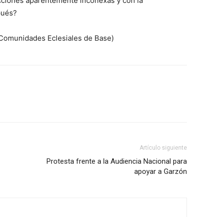
acciones aparentemente inconexas y con la
pués?
 Comunidades Eclesiales de Base)
Artículo siguiente
Protesta frente a la Audiencia Nacional para
apoyar a Garzón