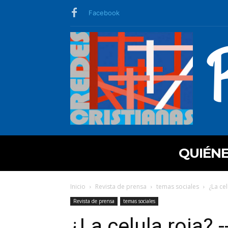
Facebook
QUIÉN
Inicio
Revista de prensa
temas sociales
¿La ce
Revista de prensa
temas sociales
¿La celula roja? 