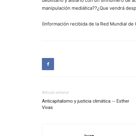
debilitarlo y aislarlo con un sinnúmero de 
manipulación mediática??¿Que vendrá des
(Información recibida de la Red Mundial de
Artículo anterior
Anticapitalismo y justicia climática -- Esther
Vivas
Juan