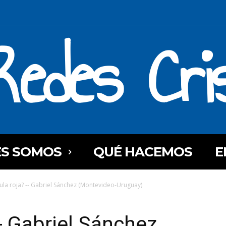
Redes Cri
ES SOMOS
QUÉ HACEMOS
E
lula roja? -- Gabriel Sánchez (Montevideo-Uruguay)
-- Gabriel Sánchez