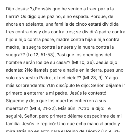
Dijo Jesús: ?¿Pensáis que he venido a traer paz a la
tierra? Os digo que paz no, sino espada. Porque, de
ahora en adelante, una familia de cinco estará dividida:
tres contra dos y dos contra tres; se dividirá padre contra
hijo e hijo contra padre, madre contra hija e hija contra
madre, la suegra contra la nuera y la nuera contra la
suegra?? (Lc 12, 51-53), ?así que los enemigos del
hombre serán los de su casa?? (Mt 10, 36). Jesús dijo
además: ?No llaméis padre a nadie en la tierra, pues uno
solo es vuestro Padre, el del cielo?? (Mt 23, 9). Y algo
más sorprendente: ?Un discípulo le dijo: Señor, déjame ir
primero a enterrar a mi padre. Jesús le contestó:
Sígueme y deja que los muertos entierren a sus
muertos?? (Mt 8, 21-22). Más aún: ?Otro le dijo: Te
seguiré, Señor, pero primero déjame despedirme de mi
familia. Jesús le replicó: Uno que echa mano al arado y
mira atrás no es apto para el Reino de Dios?? (Lc 9, 61-