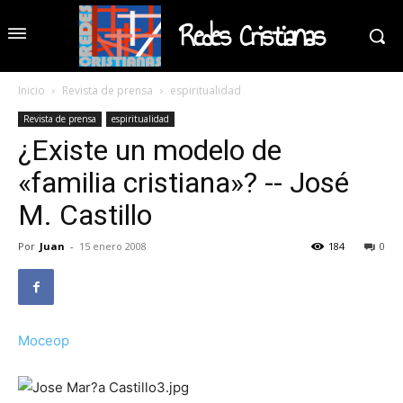
Redes Cristianas
Inicio
Revista de prensa
espiritualidad
Revista de prensa
espiritualidad
¿Existe un modelo de
«familia cristiana»? -- José
M. Castillo
Por
Juan
-
15 enero 2008
184
0
Moceop