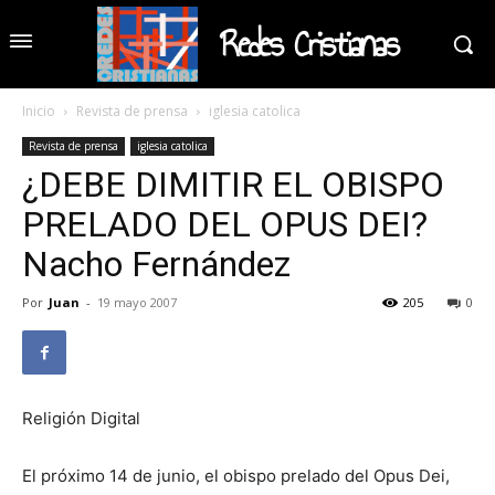
Redes Cristianas
Inicio
Revista de prensa
iglesia catolica
Revista de prensa
iglesia catolica
¿DEBE DIMITIR EL OBISPO
PRELADO DEL OPUS DEI?
Nacho Fernández
Por
Juan
-
19 mayo 2007
205
0
Religión Digital
El próximo 14 de junio, el obispo prelado del Opus Dei,