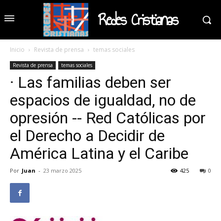
Redes Cristianas
Inicio
Revista de prensa
temas sociales
Revista de prensa
temas sociales
· Las familias deben ser
espacios de igualdad, no de
opresión -- Red Católicas por
el Derecho a Decidir de
América Latina y el Caribe
Por
Juan
-
23 marzo 2025
425
0