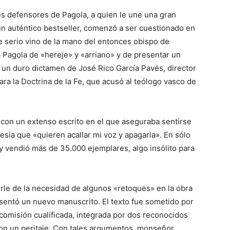
es defensores de Pagola, a quien le une una gran
un auténtico bestseller, comenzó a ser cuestionado en
ue serio vino de la mano del entonces obispo de
Pagola de «hereje» y «arriano» y de presentar un
ió un duro dictamen de José Rico García Pavés, director
ara la Doctrina de la Fe, que acusó al teólogo vasco de
as con un extenso escrito en el que aseguraba sentirse
esia que «quieren acallar mi voz y apagarla». En sólo
y vendió más de 35.000 ejemplares, algo insólito para
rle de la necesidad de algunos «retoques» en la obra
resentó un nuevo manuscrito. El texto fue sometido por
comisión cualificada, integrada por dos reconocidos
on un peritaje. Con tales argumentos, monseñor