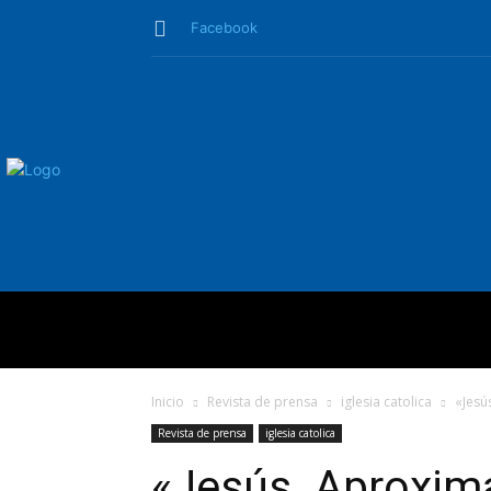
Facebook
QUIÉNES SO
Inicio
Revista de prensa
iglesia catolica
«Jesú
Revista de prensa
iglesia catolica
«Jesús. Aproxima