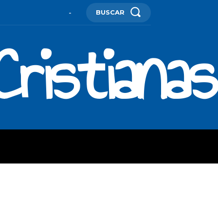
BUSCAR
-
ristianas
ES
MORE