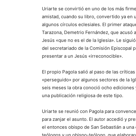
Uriarte se convirtió en uno de los más firm
amistad, cuando su libro, convertido ya en 
algunos círculos eclesiales. El primer ataq
Tarazona, Demetrio Fernández, que acusó a 
Jesús «que no es el de la Iglesia». Le sigu
del secretariado de la Comisión Episcopal p
presentar a un Jesús «irreconocible».
El propio Pagola salió al paso de las crític
«perseguido» por algunos sectores de la Igl
seis meses la obra conoció ocho ediciones 
una publicación religiosa de este tipo.
Uriarte se reunió con Pagola para convence
para zanjar el asunto. El autor accedió y p
el entonces obispo de San Sebastián a una 
teólogos y un obispo-teólogo, que elaborar