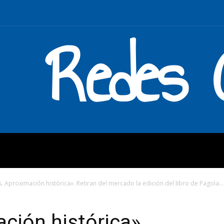
Redes C
MOS
QUÉ HACEMOS
ENLAC
s. Aproximación histórica». Retiran del mercado la edición del libro de Pagola...
ción histórica».