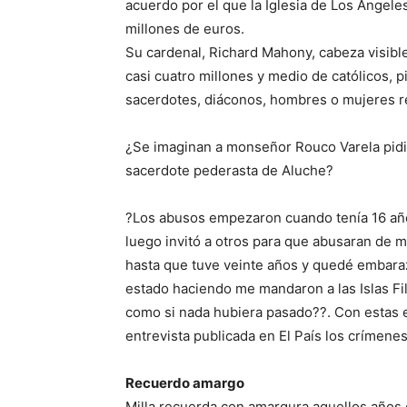
acuerdo por el que la Iglesia de Los Ángele
millones de euros.
Su cardenal, Richard Mahony, cabeza visible
casi cuatro millones y medio de católicos, 
sacerdotes, diáconos, hombres o mujeres re
¿Se imaginan a monseñor Rouco Varela pidie
sacerdote pederasta de Aluche?
?Los abusos empezaron cuando tenía 16 años
luego invitó a otros para que abusaran de m
hasta que tuve veinte años y quedé embaraz
estado haciendo me mandaron a las Islas Filip
como si nada hubiera pasado??. Con estas es
entrevista publicada en El País los crímene
Recuerdo amargo
Milla recuerda con amargura aquellos años 