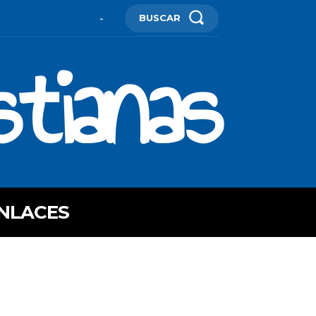
BUSCAR
-
stianas
NLACES