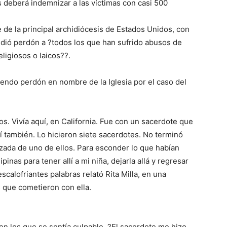
s deberá indemnizar a las víctimas con casi 500
 de la principal archidiócesis de Estados Unidos, con
pidió perdón a ?todos los que han sufrido abusos de
ligiosos o laicos??.
ndo perdón en nombre de la Iglesia por el caso del
. Vivía aquí, en California. Fue con un sacerdote que
í también. Lo hicieron siete sacerdotes. No terminó
ada de uno de ellos. Para esconder lo que habían
inas para tener allí a mi niña, dejarla allá y regresar
calofriantes palabras relató Rita Milla, en una
s que cometieron con ella.
en los que se sentía culpable. ?El sacerdote me hizo