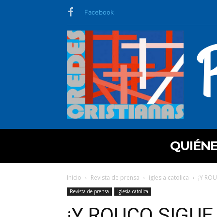
Facebook
QUIÉN
Inicio
Revista de prensa
iglesia catolica
¡Y ROU
Revista de prensa
iglesia catolica
¡Y ROUCO SIGUE