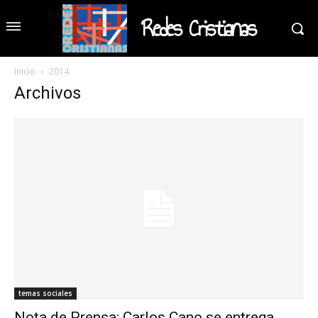
Redes Cristianas
Inicio
2014
Archivos
temas sociales
Nota de Prensa: Carlos Cano se entrega