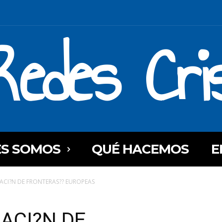
Redes Cri
ES SOMOS
QUÉ HACEMOS
E
ZACI?N DE FRONTERAS?? EUROPEAS
ACI?N DE