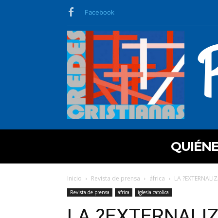
Facebook
QUIÉN
Inicio
Revista de prensa
áfrica
LA ?EXTERNALI
Revista de prensa
áfrica
iglesia catolica
LA ?EXTERNALIZ