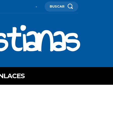
BUSCAR
-
stianas
NLACES