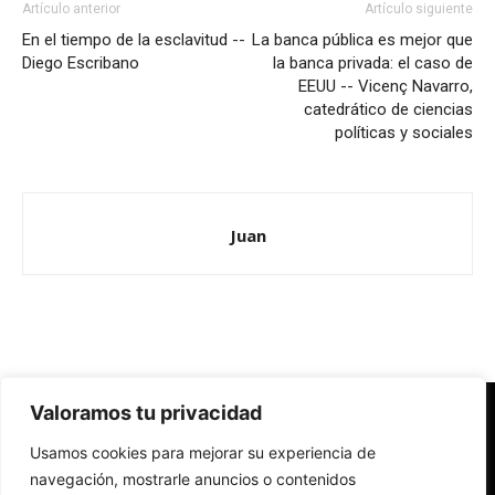
Artículo anterior
Artículo siguiente
En el tiempo de la esclavitud --
La banca pública es mejor que
Diego Escribano
la banca privada: el caso de
EEUU -- Vicenç Navarro,
catedrático de ciencias
políticas y sociales
Juan
Valoramos tu privacidad
Redes Cristianas
Usamos cookies para mejorar su experiencia de
Una mirada alternativa sobre la Iglesia católica y la sociedad
- Colectivos de Redes Cristianas
navegación, mostrarle anuncios o contenidos