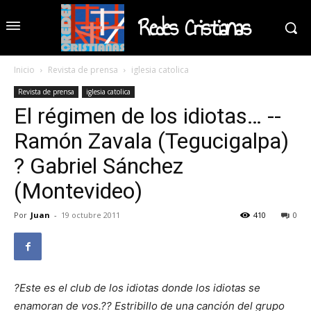
Redes Cristianas
Inicio
Revista de prensa
iglesia catolica
Revista de prensa
iglesia catolica
El régimen de los idiotas… --
Ramón Zavala (Tegucigalpa)
? Gabriel Sánchez
(Montevideo)
Por
Juan
-
19 octubre 2011
410
0
?Este es el club de los idiotas donde los idiotas se
enamoran de vos.?? Estribillo de una canción del grupo