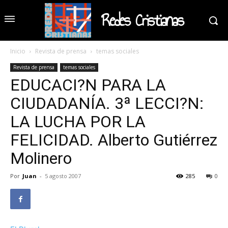
Redes Cristianas
Inicio
Revista de prensa
temas sociales
Revista de prensa
temas sociales
EDUCACI?N PARA LA
CIUDADANÍA. 3ª LECCI?N:
LA LUCHA POR LA
FELICIDAD. Alberto Gutiérrez
Molinero
Por
Juan
-
5 agosto 2007
285
0