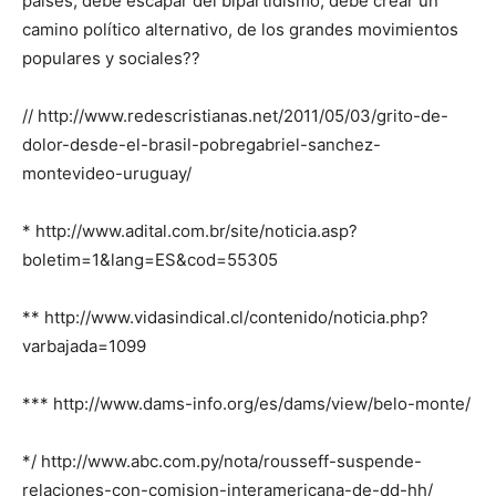
países, debe escapar del bipartidismo, debe crear un
camino político alternativo, de los grandes movimientos
populares y sociales??
// http://www.redescristianas.net/2011/05/03/grito-de-
dolor-desde-el-brasil-pobregabriel-sanchez-
montevideo-uruguay/
* http://www.adital.com.br/site/noticia.asp?
boletim=1&lang=ES&cod=55305
** http://www.vidasindical.cl/contenido/noticia.php?
varbajada=1099
*** http://www.dams-info.org/es/dams/view/belo-monte/
*/ http://www.abc.com.py/nota/rousseff-suspende-
relaciones-con-comision-interamericana-de-dd-hh/