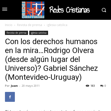
Redes Cristianas
Inicio
Revista de prensa
iglesia catolica
Revista de prensa
iglesia catolica
Con los derechos humanos
en la mira…Rodrigo Olvera
(desde algún lugar del
Universo)? Gabriel Sánchez
(Montevideo-Uruguay)
Por
Juan
-
20 mayo 2011
183
0