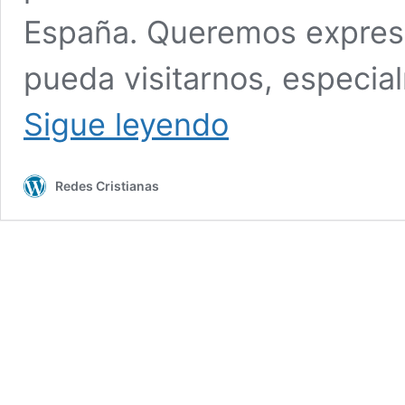
España. Queremos expresa
pueda visitarnos, especi
CARTA
Sigue leyendo
ABIERTA
DE
REDES
Redes Cristianas
CRISTIANAS
AL
PAPA
LEÓN
XIV
ANTE
SU
PRÓXIMA
VISITA
A
ESPAÑA