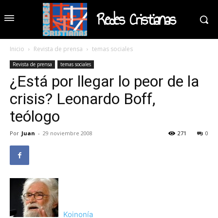
Redes Cristianas
Inicio
Revista de prensa
temas sociales
Revista de prensa
temas sociales
¿Está por llegar lo peor de la
crisis? Leonardo Boff,
teólogo
Por
Juan
-
29 noviembre 2008
271
0
Koinonía