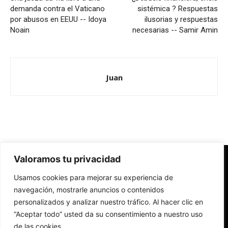
demanda contra el Vaticano
sistémica ? Respuestas
por abusos en EEUU -- Idoya
ilusorias y respuestas
Noain
necesarias -- Samir Amin
Juan
Valoramos tu privacidad
Redes Cristianas
Usamos cookies para mejorar su experiencia de
Una mirada alternativa sobre la Iglesia católica y la sociedad
- Colectivos de Redes Cristianas
navegación, mostrarle anuncios o contenidos
personalizados y analizar nuestro tráfico. Al hacer clic en
“Aceptar todo” usted da su consentimiento a nuestro uso
de las cookies.