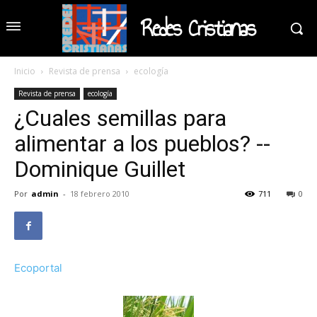
Redes Cristianas
Inicio
Revista de prensa
ecología
Revista de prensa
ecología
¿Cuales semillas para
alimentar a los pueblos? --
Dominique Guillet
Por
admin
-
18 febrero 2010
711
0
Ecoportal