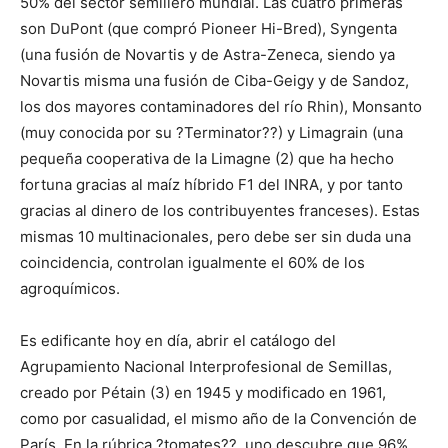
50% del sector semillero mundial. Las cuatro primeras
son DuPont (que compró Pioneer Hi-Bred), Syngenta
(una fusión de Novartis y de Astra-Zeneca, siendo ya
Novartis misma una fusión de Ciba-Geigy y de Sandoz,
los dos mayores contaminadores del río Rhin), Monsanto
(muy conocida por su ?Terminator??) y Limagrain (una
pequeña cooperativa de la Limagne (2) que ha hecho
fortuna gracias al maíz híbrido F1 del INRA, y por tanto
gracias al dinero de los contribuyentes franceses). Estas
mismas 10 multinacionales, pero debe ser sin duda una
coincidencia, controlan igualmente el 60% de los
agroquímicos.
Es edificante hoy en día, abrir el catálogo del
Agrupamiento Nacional Interprofesional de Semillas,
creado por Pétain (3) en 1945 y modificado en 1961,
como por casualidad, el mismo año de la Convención de
París. En la rúbrica ?tomates??, uno descubre que 96%