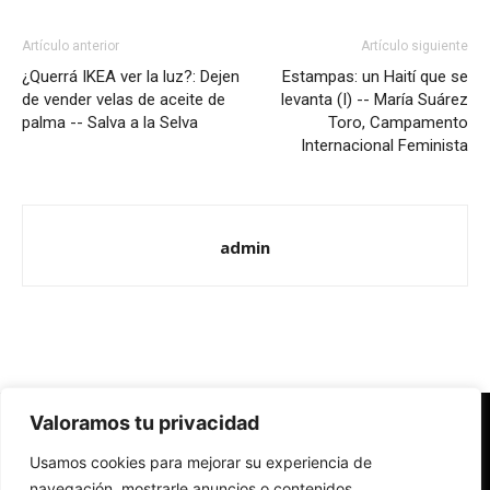
Artículo anterior
Artículo siguiente
¿Querrá IKEA ver la luz?: Dejen
Estampas: un Haití que se
de vender velas de aceite de
levanta (I) -- María Suárez
palma -- Salva a la Selva
Toro, Campamento
Internacional Feminista
admin
Valoramos tu privacidad
Redes Cristianas
Usamos cookies para mejorar su experiencia de
Una mirada alternativa sobre la Iglesia católica y la sociedad
- Colectivos de Redes Cristianas
navegación, mostrarle anuncios o contenidos