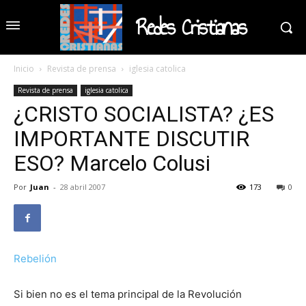
Redes Cristianas
Inicio
Revista de prensa
iglesia catolica
Revista de prensa
iglesia catolica
¿CRISTO SOCIALISTA? ¿ES
IMPORTANTE DISCUTIR
ESO? Marcelo Colusi
Por
Juan
-
28 abril 2007
173
0
Rebelión
Si bien no es el tema principal de la Revolución